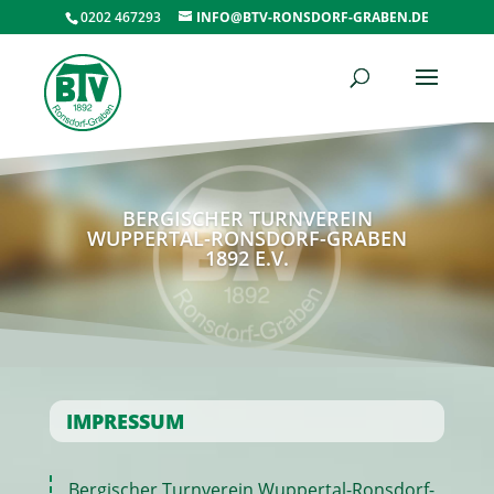
0202 467293
INFO@BTV-RONSDORF-GRABEN.DE
BERGISCHER TURNVEREIN
WUPPERTAL-RONSDORF-GRABEN
1892 E.V.
IMPRESSUM
Bergischer Turnverein Wuppertal-Ronsdorf-