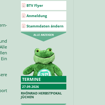
BTV Flyer
Anmeldung
ern-
Stammdaten ändern
und
Alle
llen
 Ein
ere
TERMINE
27.09.2026
port
RHÖNRAD HERBSTPOKAL
JÜCHEN