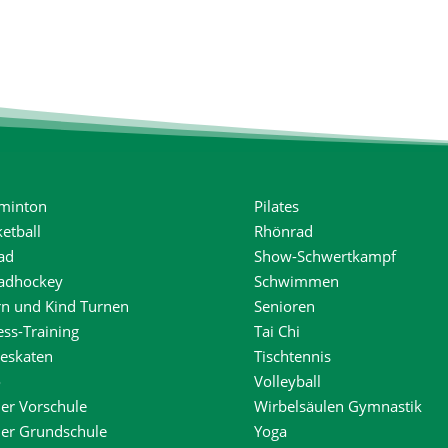
minton
Pilates
etball
Rhönrad
ad
Show-Schwertkampf
radhockey
Schwimmen
rn und Kind Turnen
Senioren
ess-Training
Tai Chi
neskaten
Tischtennis
o
Volleyball
er Vorschule
Wirbelsäulen Gymnastik
der Grundschule
Yoga