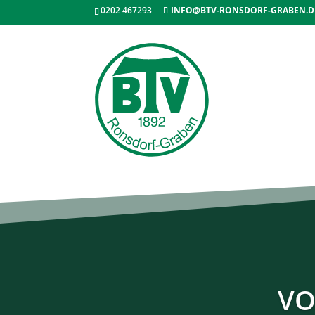
0202 467293
INFO@BTV-RONSDORF-GRABEN.D
VO