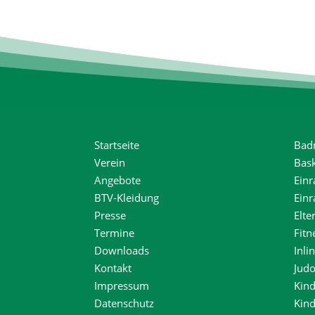
Startseite
Bad
Verein
Bask
Angebote
Einr
BTV-Kleidung
Ein
Presse
Elte
Termine
Fitn
Downloads
Inli
Kontakt
Jud
Impressum
Kind
Datenschutz
Kin