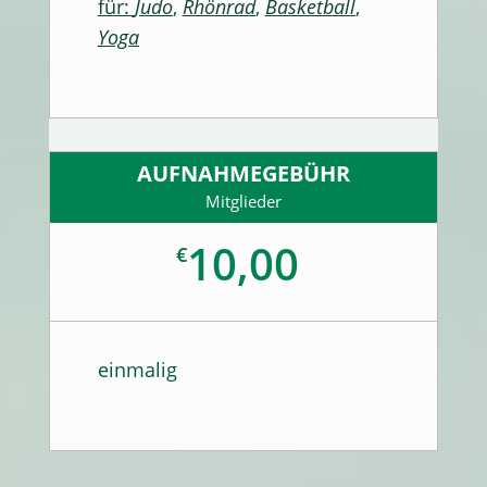
für:
Judo
,
Rhönrad
,
Basketball
,
Yoga
AUFNAHMEGEBÜHR
Mitglieder
10,00
€
einmalig