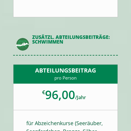
ZUSÄTZL. ABTEILUNGSBEITRÄGE:
SCHWIMMEN
ABTEILUNGSBEITRAG
pro Person
96,00
€
/
Jahr
für Abzeichenkurse (Seeräuber,