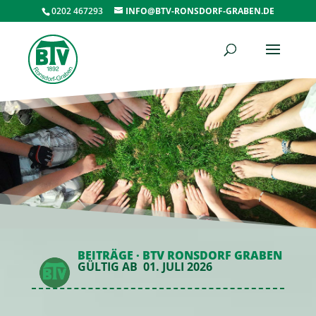
0202 467293
INFO@BTV-RONSDORF-GRABEN.DE
BEITRÄGE · BTV RONSDORF GRABEN
GÜLTIG AB 01. JULI 2026