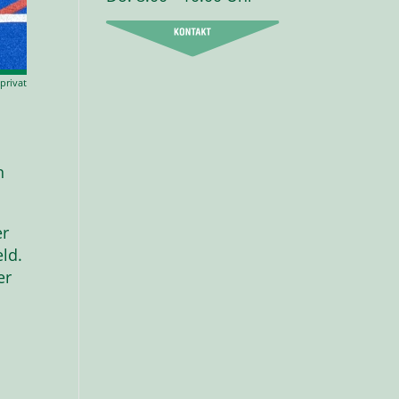
 privat
n
er
ld.
er