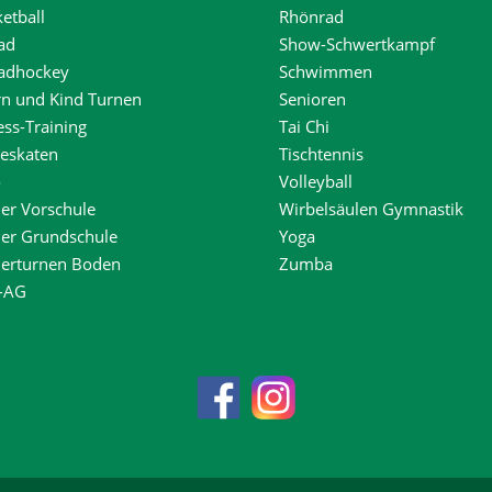
etball
Rhönrad
ad
Show-Schwertkampf
radhockey
Schwimmen
rn und Kind Turnen
Senioren
ess-Training
Tai Chi
neskaten
Tischtennis
o
Volleyball
er Vorschule
Wirbelsäulen Gymnastik
der Grundschule
Yoga
derturnen Boden
Zumba
-AG