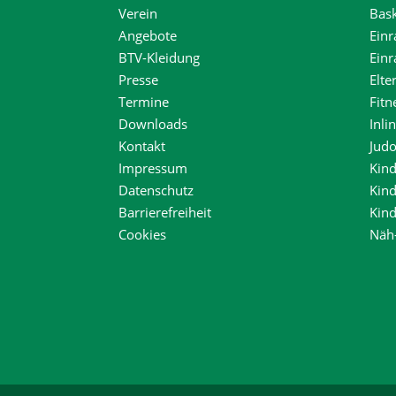
Verein
Bask
Angebote
Einr
BTV-Kleidung
Ein
Presse
Elte
Termine
Fitn
Downloads
Inli
Kontakt
Jud
Impressum
Kind
Datenschutz
Kin
Barrierefreiheit
Kin
Cookies
Näh