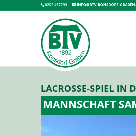
0202 467293
INFO@BTV-RONSDORF-GRABEN
LACROSSE-SPIEL IN
MANNSCHAFT SA