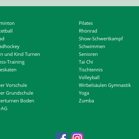
minton
Pilates
etball
Rhönrad
ad
Show-Schwertkampf
radhockey
Schwimmen
rn und Kind Turnen
Senioren
ess-Training
Tai Chi
neskaten
Tischtennis
o
Volleyball
er Vorschule
Wirbelsäulen Gymnastik
der Grundschule
Yoga
derturnen Boden
Zumba
-AG