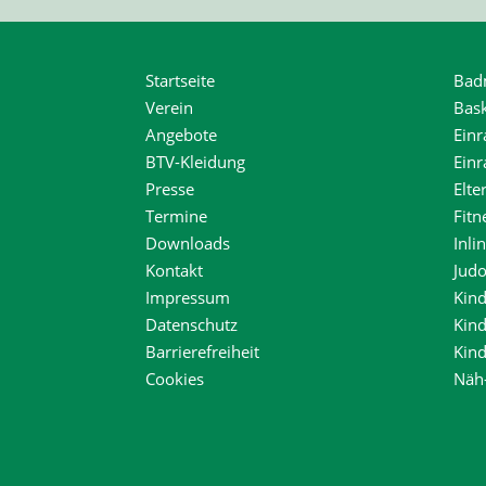
Startseite
Bad
Verein
Bask
Angebote
Einr
BTV-Kleidung
Ein
Presse
Elte
Termine
Fitn
Downloads
Inli
Kontakt
Jud
Impressum
Kind
Datenschutz
Kin
Barrierefreiheit
Kin
Cookies
Näh