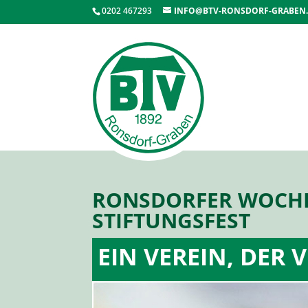
0202 467293
INFO@BTV-RONSDORF-GRABEN
RONSDORFER WOCHEN
STIFTUNGSFEST
EIN VEREIN, DER 