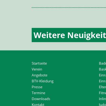
Weitere Neuigkei
Startseite
Bad
Verein
Bask
Angebote
Einr
BTV-Kleidung
Ein
Presse
Elte
Termine
Fitn
Downloads
Inli
Kontakt
Jud