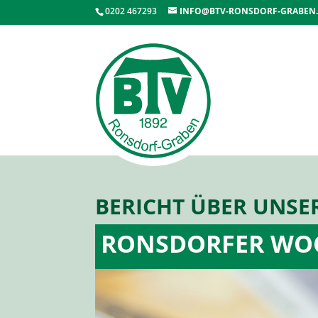
0202 467293
INFO@BTV-RONSDORF-GRABEN
BERICHT ÜBER UNSER
RONSDORFER WOC