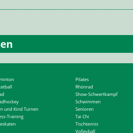
ten
minton
Pilates
etball
Rhönrad
ad
Show-Schwertkampf
radhockey
Schwimmen
rn und Kind Turnen
Senioren
ess-Training
Tai Chi
neskaten
Tischtennis
o
Volleyball