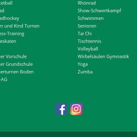
etball
Rhönrad
ad
Show-Schwertkampf
radhockey
Schwimmen
rn und Kind Turnen
Senioren
ess-Training
Tai Chi
neskaten
Tischtennis
o
Volleyball
er Vorschule
Wirbelsäulen Gymnastik
der Grundschule
Yoga
derturnen Boden
Zumba
-AG