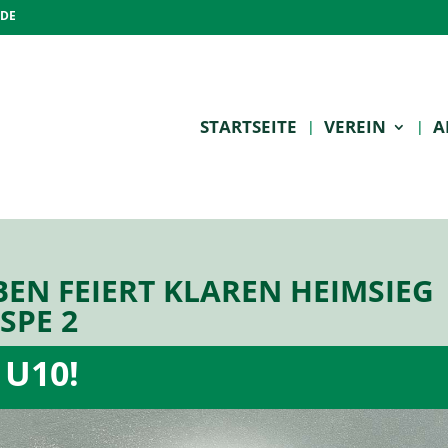
.DE
STARTSEITE
VEREIN
A
EN FEIERT KLAREN HEIMSIEG
SPE 2
 U10!