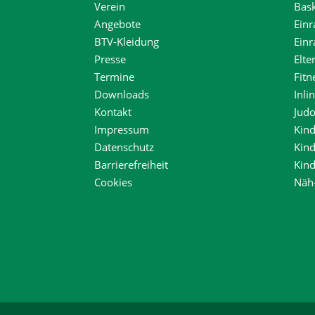
Verein
Bask
Angebote
Einr
BTV-Kleidung
Ein
Presse
Elte
Termine
Fitn
Downloads
Inli
Kontakt
Jud
Impressum
Kind
Datenschutz
Kin
Barrierefreiheit
Kin
Cookies
Näh