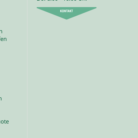
n
fen
n
uote