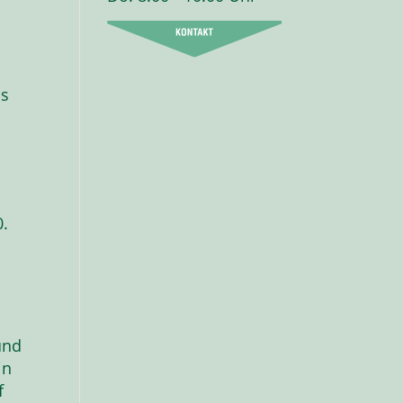
us
n
0.
und
in
f