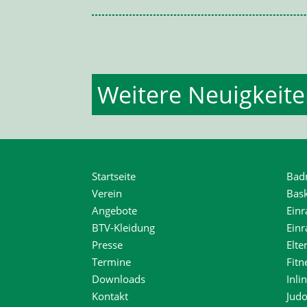
Weitere Neuigkeit
Startseite
Bad
Verein
Bask
Angebote
Einr
BTV-Kleidung
Ein
Presse
Elte
Termine
Fitn
Downloads
Inli
Kontakt
Jud