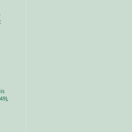
)
t
uis
49),