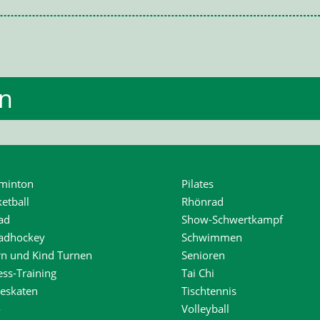
en
minton
Pilates
etball
Rhönrad
ad
Show-Schwertkampf
radhockey
Schwimmen
rn und Kind Turnen
Senioren
ess-Training
Tai Chi
neskaten
Tischtennis
o
Volleyball