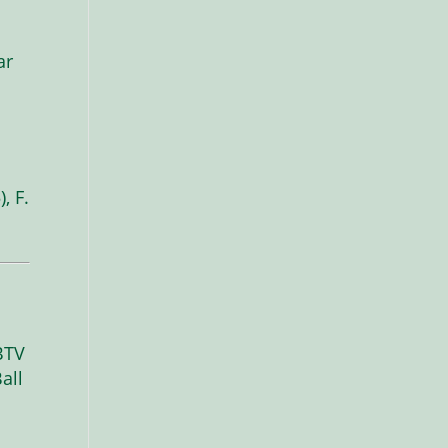
ar
, F.
BTV
all